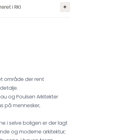
eret i RKI
 et område der rent
detalje.
lau og Poulsen Arkitekter
kus på mennesker,
rne i selve boligen er der lagt
nde og moderne arkitektur;