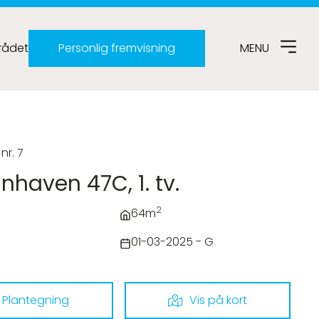
ådet
Personlig fremvisning
MENU
 nr. 7
nhaven 47C, 1. tv.
2
64m
01-03-2025 - G
Plantegning
Vis på kort