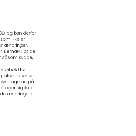
D, og kan derfor
, som ikke er
or ændringer,
er. Bemærk at de i
ar såsom skabe,
forbehold for
g informationer
oplysningerne på
åtager sig ikke
ende ændringer i