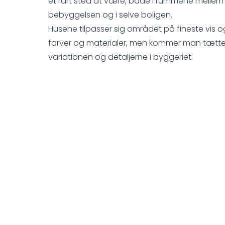
et rart sted at være, både i rummene mellem
bebyggelsen og i selve boligen.
Husene tilpasser sig området på fineste vis 
farver og materialer, men kommer man tætte
variationen og detaljerne i byggeriet.