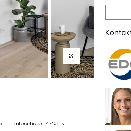
Kontak
sse
Tulipanhaven 47C, 1. tv.