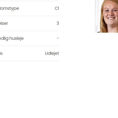
domstype
C1
lser
3
dlig husleje
-
us
Udlejet