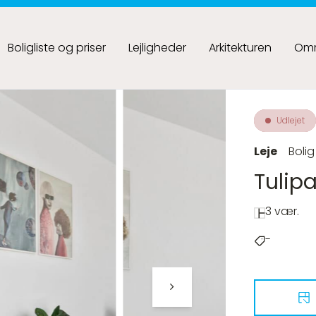
Boligliste og priser
Lejligheder
Arkitekturen
Omr
Udlejet
Leje
Bolig
Tulipa
3 vær.
-