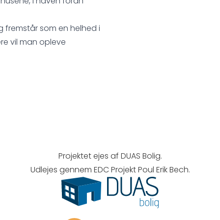
 husene, i haven foran
og fremstår som en helhed i
re vil man opleve
Projektet ejes af DUAS Bolig.
Udlejes gennem EDC Projekt Poul Erik Bech.