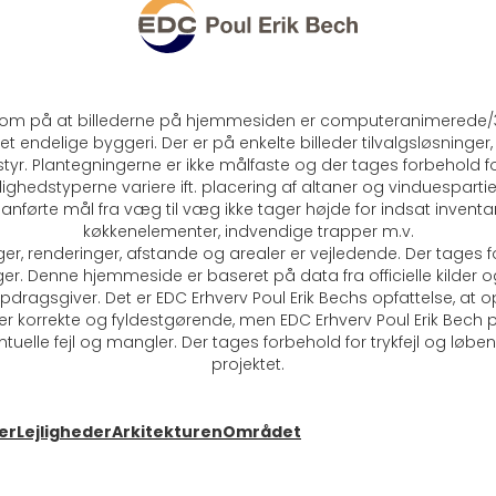
m på at billederne på hjemmesiden er computeranimerede/3
et endelige byggeri. Der er på enkelte billeder tilvalgsløsninger
yr. Plantegningerne er ikke målfaste og der tages forbehold f
lighedstyperne variere ift. placering af altaner og vinduesparti
anførte mål fra væg til væg ikke tager højde for indsat invent
køkkenelementer, indvendige trapper m.v.
ger, renderinger, afstande og arealer er vejledende. Der tages 
er. Denne hjemmeside er baseret på data fra officielle kilder o
dragsgiver. Det er EDC Erhverv Poul Erik Bechs opfattelse, at 
 korrekte og fyldestgørende, men EDC Erhverv Poul Erik Bech p
tuelle fejl og mangler. Der tages forbehold for trykfejl og løb
projektet.
ser
Lejligheder
Arkitekturen
Området