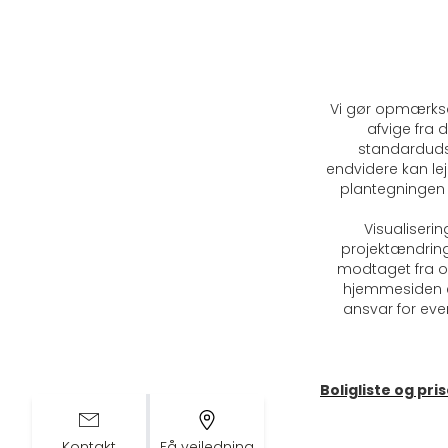
Vi gør opmærkso
afvige fra d
standardudst
endvidere kan lej
plantegningen 
Visualiserin
projektændring
modtaget fra op
hjemmesiden er
ansvar for even
Boligliste og pri
Kontakt
Få vejledning