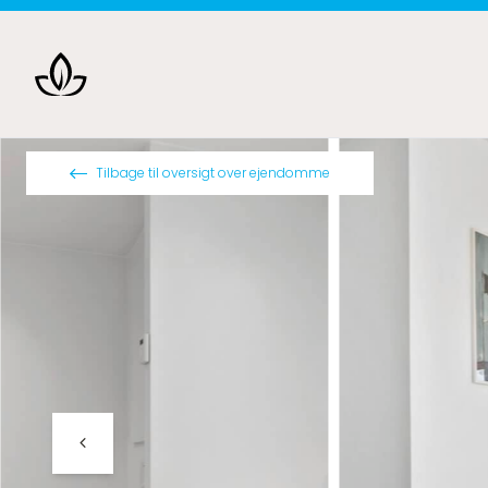
Spring til indhold
Tilbage til oversigt over ejendomme