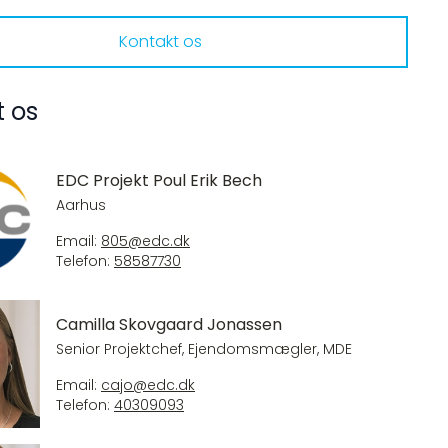
Kontakt os
t os
EDC Projekt Poul Erik Bech
Aarhus
Email:
805@edc.dk
Telefon:
58587730
Camilla Skovgaard Jonassen
Senior Projektchef, Ejendomsmægler, MDE
Email:
cajo@edc.dk
Telefon:
40309093