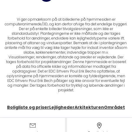
Vi gør opmærksom på at billederne på hjemmesiden er
computeranimerede/3D, og kan derfor afvige fra det endelige byggeri.
Der er på enkelte billeder tilvalgsløsninger, som ikke er
standardudstyr. Plantegningerne er ikke målfaste og der tages
forbehold for ændringer, endvidere kan lejlighedstyperne variere ift.
placering af altaner og vinduespartier. Bemærk at de i plantegningen
anførte mål fra væg til væg ikke tager højde for indsat inventar såsom
skabe, køkkenelementer, indvendige trapper m.v.
Visualiseringer, renderinger, afstande og arealer er vejledende. Der
tages forbehold for projektændringer. Denne hjemmeside er baseret
på data fra officielle kilder og informationer modtaget fra
opdragsgiver. Det er EDC Erhverv Poul Erik Bechs opfattelse, at
oplysningerne på hjemmesiden er korrekte og fyldestgørende, men
EDC Erhverv Poul Erik Bech påtager sig ikke ansvar for eventuelle fejl
og mangler. Der tages forbehold for trykfejl og løbende ændringer i
projektet.
Boligliste og priser
Lejligheder
Arkitekturen
Området