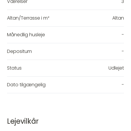
Værelser
3
Altan/Terrasse i m²
Altan
Månedlig husleje
-
Depositum
-
Status
Udlejet
Dato tilgængelig
-
Lejevilkår