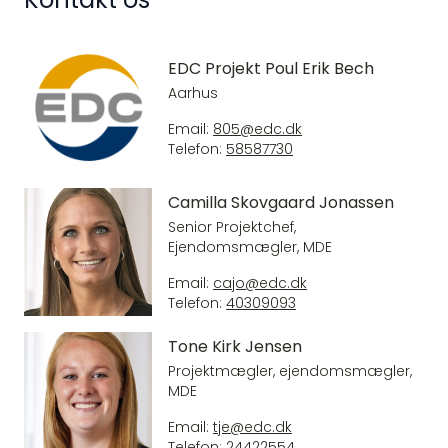
EDC Projekt Poul Erik Bech
Aarhus
Email:
805@edc.dk
Telefon:
58587730
Camilla Skovgaard Jonassen
Senior Projektchef,
Ejendomsmægler, MDE
Email:
cajo@edc.dk
Telefon:
40309093
Tone Kirk Jensen
Projektmægler, ejendomsmægler,
MDE
Email:
tje@edc.dk
Telefon:
24422554