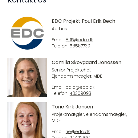
EDC Projekt Poul Erik Bech
Aarhus
Email:
805@edc.dk
Telefon:
58587730
Camilla Skovgaard Jonassen
Senior Projektchef,
Ejendomsmægler, MDE
Email:
cajo@edc.dk
Telefon:
40309093
Tone Kirk Jensen
Projektmægler, ejendomsmægler,
MDE
Email:
tje@edc.dk
Telefon:
24422554