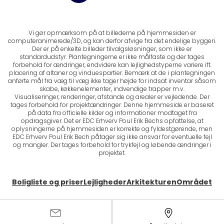
Vi gør opmærksom på at billederne på hjemmesiden er
computeranimerede/3D, og kan derfor afvige fra det endelige byggeri.
Der er på enkelte billeder tilvalgsløsninger, som ikke er
standardudstyr. Plantegningerne er ikke målfaste og der tages
forbehold for ændringer, endvidere kan lejlighedstyperne variere ift.
placering af altaner og vinduespartier. Bemærk at de i plantegningen
anførte mål fra væg til væg ikke tager højde for indsat inventar såsom
skabe, køkkenelementer, indvendige trapper m.v.
Visualiseringer, renderinger, afstande og arealer er vejledende. Der
tages forbehold for projektændringer. Denne hjemmeside er baseret
på data fra officielle kilder og informationer modtaget fra
opdragsgiver. Det er EDC Erhverv Poul Erik Bechs opfattelse, at
oplysningerne på hjemmesiden er korrekte og fyldestgørende, men
EDC Erhverv Poul Erik Bech påtager sig ikke ansvar for eventuelle fejl
og mangler. Der tages forbehold for trykfejl og løbende ændringer i
projektet.
Boligliste og priser
Lejligheder
Arkitekturen
Området