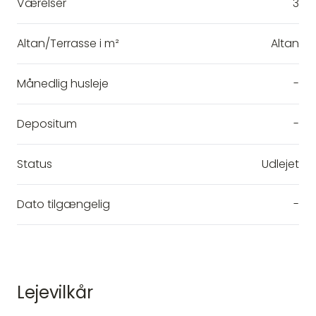
Værelser
3
Altan/Terrasse i m²
Altan
Månedlig husleje
-
Depositum
-
Status
Udlejet
Dato tilgængelig
-
Lejevilkår