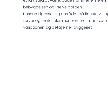
et rart sted at være, både i rummene mellem
bebyggelsen og i selve boligen.
Husene tilpasser sig området på fineste vis 
farver og materialer, men kommer man tætte
variationen og detaljerne i byggeriet.