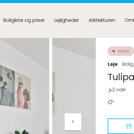
Boligliste og priser
Lejligheder
Arkitekturen
Omr
Udlejet
Leje
Bolig
Tulipa
2 vær.
-