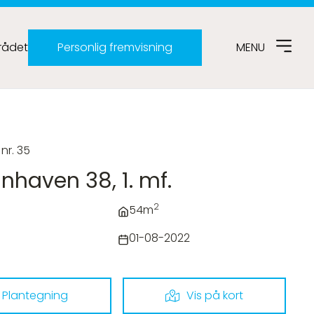
ådet
Personlig fremvisning
MENU
 nr. 35
nhaven 38, 1. mf.
2
54m
01-08-2022
Plantegning
Vis på kort