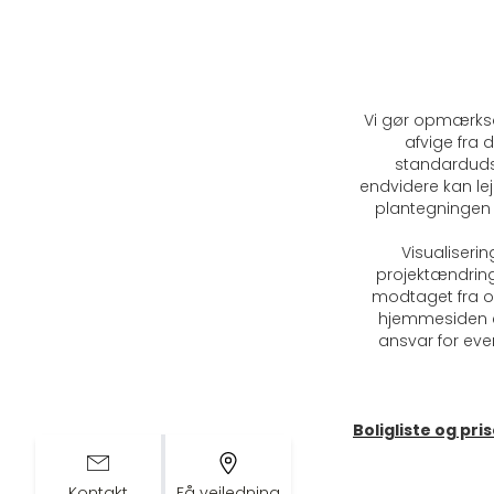
Vi gør opmærkso
afvige fra d
standardudst
endvidere kan lej
plantegningen 
Visualiserin
projektændring
modtaget fra op
hjemmesiden er
ansvar for even
Boligliste og pri
Kontakt
Få vejledning