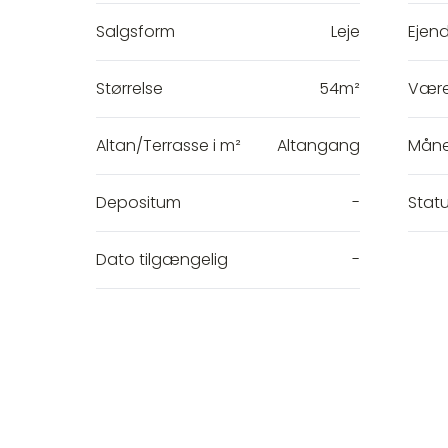
Salgsform
Leje
Ejen
Størrelse
54m²
Være
Altan/Terrasse i m²
Altangang
Måne
Depositum
-
Stat
Dato tilgængelig
-