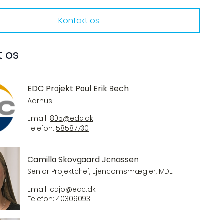
Kontakt os
t os
EDC Projekt Poul Erik Bech
Aarhus
Email:
805@edc.dk
Telefon:
58587730
Camilla Skovgaard Jonassen
Senior Projektchef, Ejendomsmægler, MDE
Email:
cajo@edc.dk
Telefon:
40309093