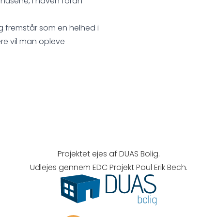
 husene, i haven foran
og fremstår som en helhed i
re vil man opleve
Projektet ejes af DUAS Bolig.
Udlejes gennem EDC Projekt Poul Erik Bech.