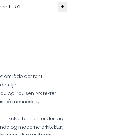
eret i RKI
 et område der rent
detalje.
lau og Poulsen Arkitekter
kus på mennesker,
rne i selve boligen er der lagt
nde og moderne arkitektur;