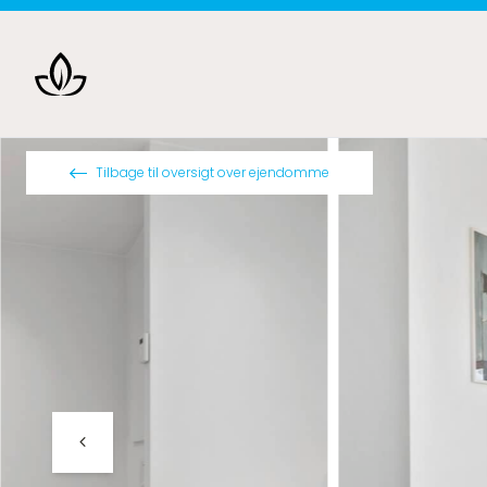
Spring til indhold
Tilbage til oversigt over ejendomme