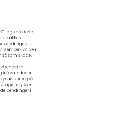
D, og kan derfor
, som ikke er
or ændringer,
er. Bemærk at de i
ar såsom skabe,
forbehold for
g informationer
oplysningerne på
åtager sig ikke
ende ændringer i