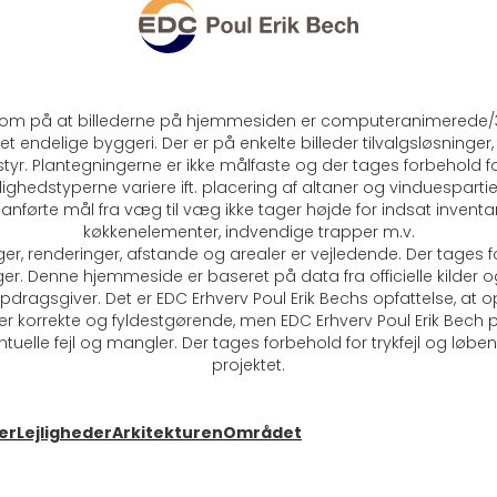
m på at billederne på hjemmesiden er computeranimerede/3
et endelige byggeri. Der er på enkelte billeder tilvalgsløsninger
yr. Plantegningerne er ikke målfaste og der tages forbehold f
lighedstyperne variere ift. placering af altaner og vinduesparti
anførte mål fra væg til væg ikke tager højde for indsat invent
køkkenelementer, indvendige trapper m.v.
ger, renderinger, afstande og arealer er vejledende. Der tages 
er. Denne hjemmeside er baseret på data fra officielle kilder o
dragsgiver. Det er EDC Erhverv Poul Erik Bechs opfattelse, at 
 korrekte og fyldestgørende, men EDC Erhverv Poul Erik Bech p
tuelle fejl og mangler. Der tages forbehold for trykfejl og løb
projektet.
ser
Lejligheder
Arkitekturen
Området