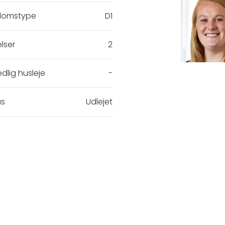
domstype
D1
lser
2
dlig husleje
-
us
Udlejet