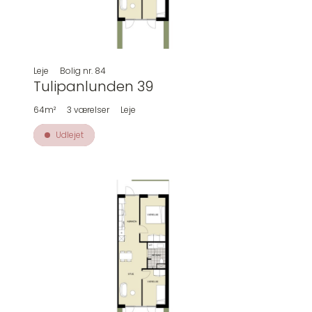
Leje
Bolig nr.
84
Tulipanlunden 39
64m²
3
værelser
Leje
Udlejet