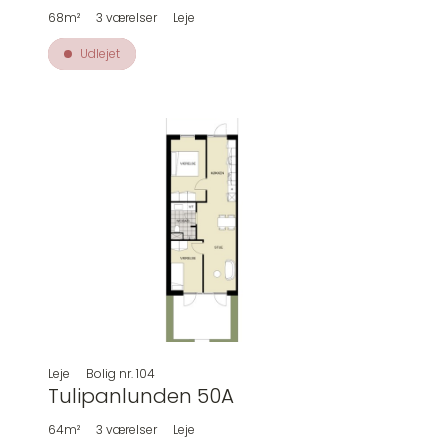
68m²
3
værelser
Leje
Udlejet
Leje
Bolig nr.
104
Tulipanlunden 50A
64m²
3
værelser
Leje