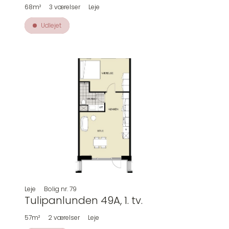
68m²
3
værelser
Leje
Udlejet
Leje
Bolig nr.
79
Tulipanlunden 49A, 1. tv.
57m²
2
værelser
Leje