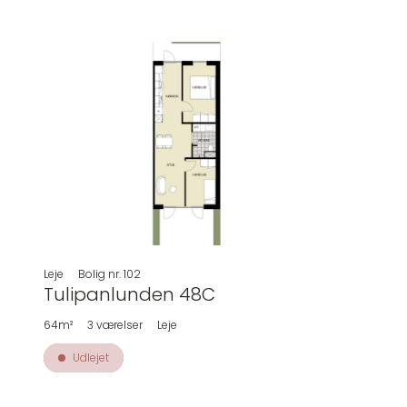
Leje
Bolig nr.
102
Tulipanlunden 48C
64m²
3
værelser
Leje
Udlejet