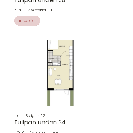
Tulipanlunden 38
63m²
3
værelser
Leje
Udlejet
Leje
Bolig nr.
92
Tulipanlunden 34
52m²
2
værelser
Leje