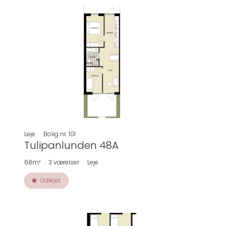
Leje
Bolig nr.
101
Tulipanlunden 48A
68m²
3
værelser
Leje
Udlejet