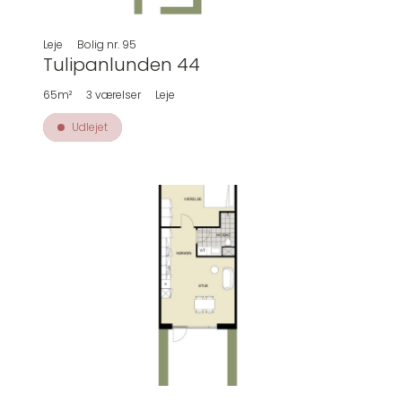
Leje
Bolig nr.
95
Tulipanlunden 44
65m²
3
værelser
Leje
Udlejet