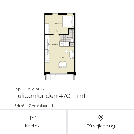
Leje
Bolig nr.
77
Tulipanlunden 47C, 1. mf
54m²
2
værelser
Leje
Udlejet
Kontakt
Få vejledning