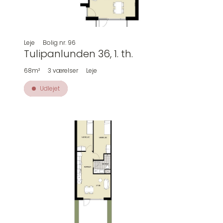
Leje
Bolig nr.
96
Tulipanlunden 36, 1. th.
68m²
3
værelser
Leje
Udlejet