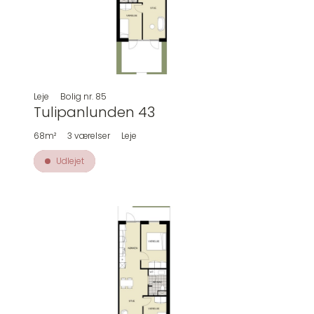
Leje
Bolig nr.
85
Tulipanlunden 43
68m²
3
værelser
Leje
Udlejet