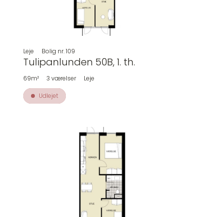
Leje
Bolig nr.
109
Tulipanlunden 50B, 1. th.
69m²
3
værelser
Leje
Udlejet