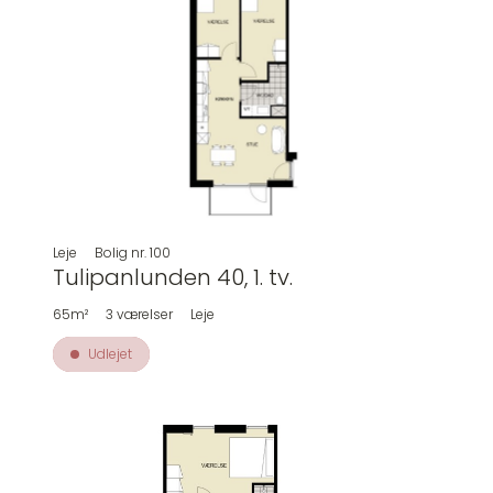
Leje
Bolig nr.
100
Tulipanlunden 40, 1. tv.
65m²
3
værelser
Leje
Udlejet