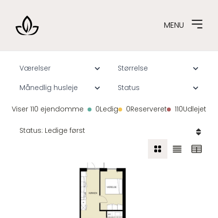
MENU
Spring til indhold
Værelser
Størrelse
Månedlig husleje
Status
Viser
110
ejendomme
0
Ledig
0
Reserveret
110
Udlejet