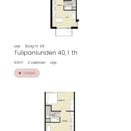
Leje
Bolig nr.
98
Tulipanlunden 40, 1. th
63m²
3
værelser
Leje
Udlejet