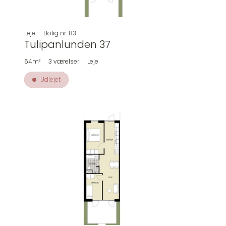
Leje
Bolig nr.
83
Tulipanlunden 37
64m²
3
værelser
Leje
Udlejet