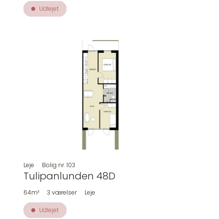
Udlejet
Leje
Bolig nr.
103
Tulipanlunden 48D
64m²
3
værelser
Leje
Udlejet