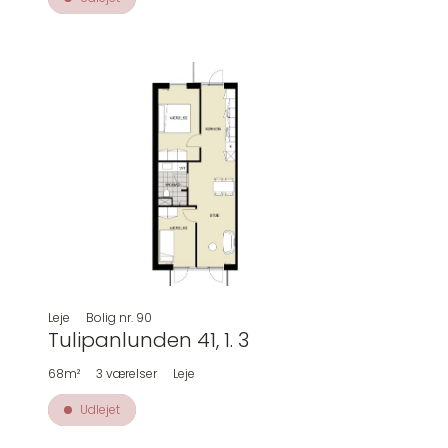
Leje
Bolig nr.
90
Tulipanlunden 41, 1. 3
68m²
3
værelser
Leje
Udlejet