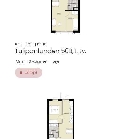
Leje
Bolig nr.
110
Tulipanlunden 50B, 1. tv.
73m²
3
værelser
Leje
Udlejet