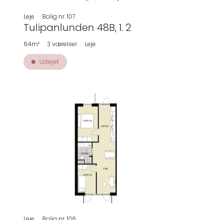
Leje
Bolig nr.
107
Tulipanlunden 48B, 1. 2
64m²
3
værelser
Leje
Udlejet
Leje
Bolig nr.
106