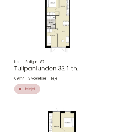
Leje
Bolig nr.
87
Tulipanlunden 33, 1. th.
69m²
3
værelser
Leje
Udlejet