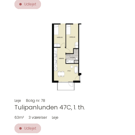
Udlejet
Leje
Bolig nr.
78
Tulipanlunden 47C, 1. th.
63m²
3
værelser
Leje
Udlejet