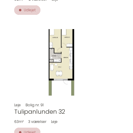
Udlejet
Leje
Bolig nr.
91
Tulipanlunden 32
63m²
3
værelser
Leje
Udlejet