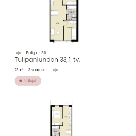
Leje
Bolig nr.
86
Tulipanlunden 33, 1. tv.
73m²
3
værelser
Leje
Udlejet