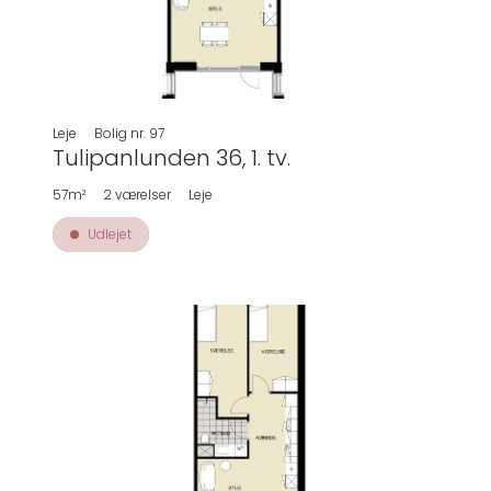
Leje
Bolig nr.
97
Tulipanlunden 36, 1. tv.
57m²
2
værelser
Leje
Udlejet