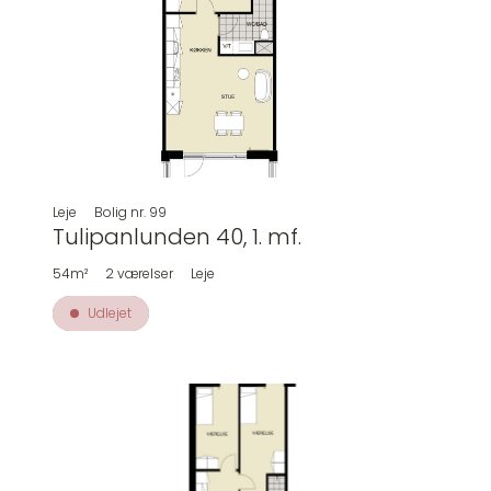
Leje
Bolig nr.
99
Tulipanlunden 40, 1. mf.
54m²
2
værelser
Leje
Udlejet